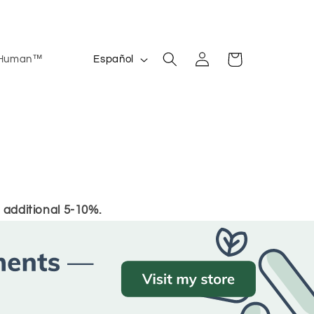
Iniciar
I
Carrito
 Human™
Español
sesión
d
i
o
m
a
 additional 5-10%.