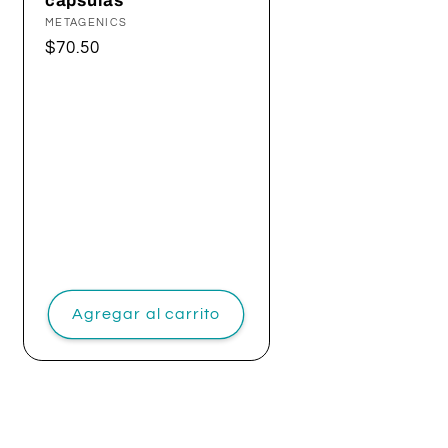
cápsulas
Proveedor:
METAGENICS
Precio
$70.50
habitual
Agregar al carrito