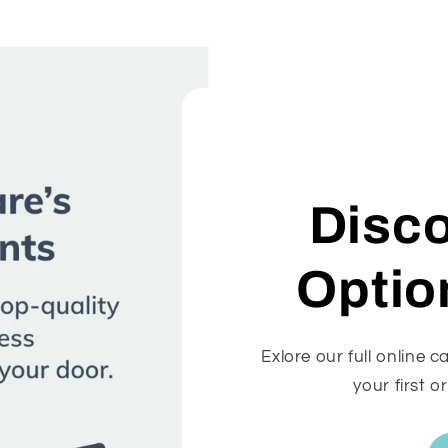
Disc
Optio
Exlore our full online 
your first o